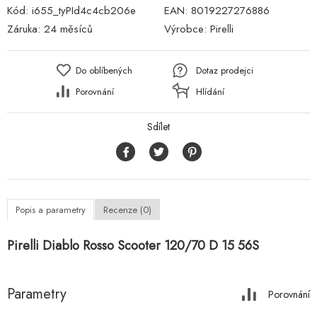
Kód:
i655_tyPId4c4cb206e
EAN:
8019227276886
Záruka:
24 měsíců
Výrobce:
Pirelli
Do oblíbených
Dotaz prodejci
Porovnání
Hlídání
Sdílet
Popis a parametry
Recenze (0)
Pirelli Diablo Rosso Scooter 120/70 D 15 56S
Parametry
Porovnání