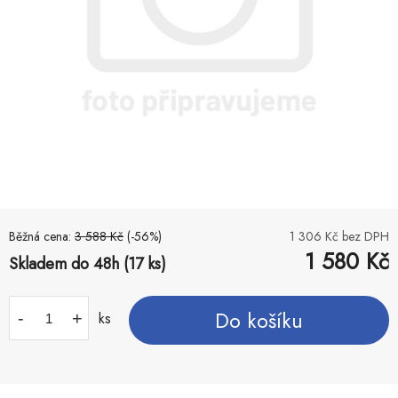
Běžná cena:
3 588
Kč
(-
56
%)
1 306
Kč bez DPH
1 580
Kč
Skladem do 48h (17 ks)
Do košíku
-
+
ks