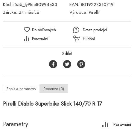
Kód:
i655_tyPIce80994a33
EAN:
8019227310719
Záruka:
24 měsíců
Výrobce:
Pirelli
Do oblíbených
Dotaz prodejci
Porovnání
Hlídání
Sdílet
Popis a parametry
Recenze (0)
Pirelli Diablo Superbike Slick 140/70 R 17
Parametry
Porovnání