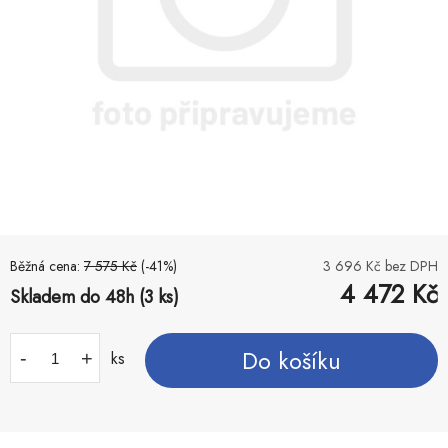
Běžná cena:
7 575
Kč
(-
41
%)
3 696
Kč bez DPH
4 472
Kč
Skladem do 48h (3 ks)
Do košíku
-
+
ks