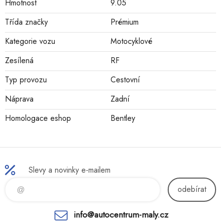
Hmotnost
9.05
Třída značky
Prémium
Kategorie vozu
Motocyklové
Zesílená
RF
Typ provozu
Cestovní
Náprava
Zadní
Homologace eshop
Bentley
Slevy a novinky e-mailem
odebírat
info@autocentrum-maly.cz