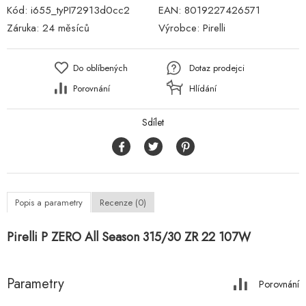
Kód:
i655_tyPI72913d0cc2
EAN:
8019227426571
Záruka:
24 měsíců
Výrobce:
Pirelli
Do oblíbených
Dotaz prodejci
Porovnání
Hlídání
Sdílet
Popis a parametry
Recenze (0)
Pirelli P ZERO All Season 315/30 ZR 22 107W
Parametry
Porovnání