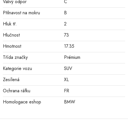
Valivý odpor
C
Přilnavost na mokru
B
Hluk tř.
2
Hlučnost
73
Hmotnost
17.35
Třída značky
Prémium
Kategorie vozu
SUV
Zesílená
XL
Ochrana ráfku
FR
Homologace eshop
BMW