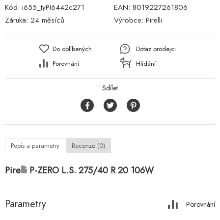
Kód:
i655_tyPI6442c271
EAN:
8019227261806
Záruka:
24 měsíců
Výrobce:
Pirelli
Do oblíbených
Dotaz prodejci
Porovnání
Hlídání
Sdílet
Popis a parametry
Recenze (0)
Pirelli P-ZERO L.S. 275/40 R 20 106W
Parametry
Porovnání