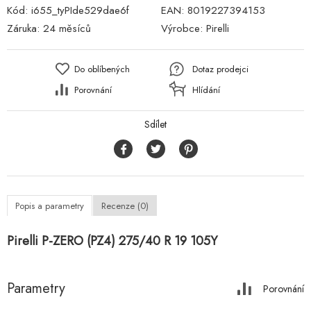
Kód:
i655_tyPIde529dae6f
EAN:
8019227394153
Záruka:
24 měsíců
Výrobce:
Pirelli
Do oblíbených
Dotaz prodejci
Porovnání
Hlídání
Sdílet
Popis a parametry
Recenze (0)
Pirelli P-ZERO (PZ4) 275/40 R 19 105Y
Parametry
Porovnání