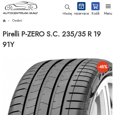
rezervace
Košík
Menu
Hledej
Osobní
Pirelli P-ZERO S.C. 235/35 R 19
91Y
-
48
%