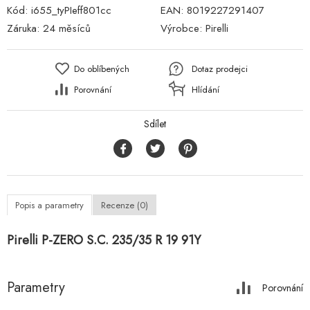
Kód:
i655_tyPIeff801cc
EAN:
8019227291407
Záruka:
24 měsíců
Výrobce:
Pirelli
Do oblíbených
Dotaz prodejci
Porovnání
Hlídání
Sdílet
Popis a parametry
Recenze (0)
Pirelli P-ZERO S.C. 235/35 R 19 91Y
Parametry
Porovnání