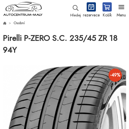
rezervace
Košík
Menu
Hledej
Osobní
Pirelli P-ZERO S.C. 235/45 ZR 18
94Y
-
49
%