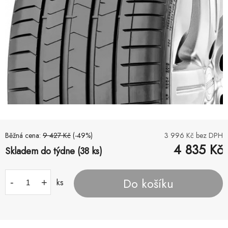
Běžná cena:
9 427
Kč
(-
49
%)
3 996
Kč bez DPH
4 835
Kč
Skladem do týdne (38 ks)
Do košíku
-
+
ks