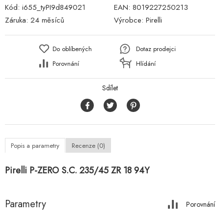
Kód:
i655_tyPI9d849021
EAN:
8019227250213
Záruka:
24 měsíců
Výrobce:
Pirelli
Do oblíbených
Dotaz prodejci
Porovnání
Hlídání
Sdílet
Popis a parametry
Recenze (0)
Pirelli P-ZERO S.C. 235/45 ZR 18 94Y
Parametry
Porovnání