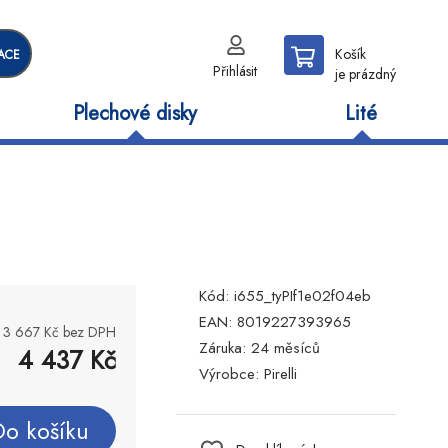
Košík
ACE
Přihlásit
je prázdný
Plechové disky
Lité
Kód:
i655_tyPIf1e02f04eb
EAN:
8019227393965
3 667
Kč bez DPH
Záruka:
24 měsíců
4 437
Kč
Výrobce:
Pirelli
Do košíku