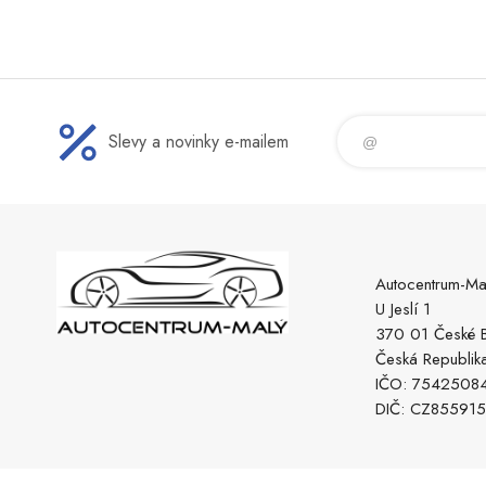
Slevy a novinky e-mailem
Autocentrum-Ma
U Jeslí 1
370 01 České B
Česká Republik
IČO: 7542508
DIČ: CZ85591