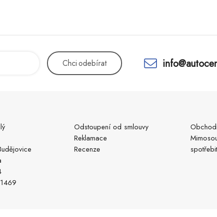
info@autocen
Chci
odebírat
lý
Odstoupení od smlouvy
Obchodn
Reklamace
Mimosou
udějovice
Recenze
spotřebi
a
4
51469