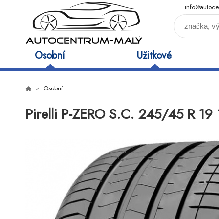
info@autoce
maly.cz
Osobní
Užitkové
Osobní
Pirelli P-ZERO S.C. 245/45 R 19