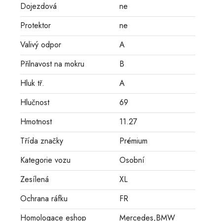
Dojezdová
ne
Protektor
ne
Valivý odpor
A
Přilnavost na mokru
B
Hluk tř.
A
Hlučnost
69
Hmotnost
11.27
Třída značky
Prémium
Kategorie vozu
Osobní
Zesílená
XL
Ochrana ráfku
FR
Homologace eshop
Mercedes,BMW