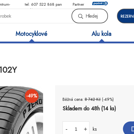
ntrum-
tel: 607 522 868 pan
Partner
Malý
sítě
Hledej
REZERV
Motocyklové
Alu kola
 102Y
-
49
%
Běžná cena:
8 742
Kč
(-
49
%)
Skladem do 48h (14 ks)
-
+
ks