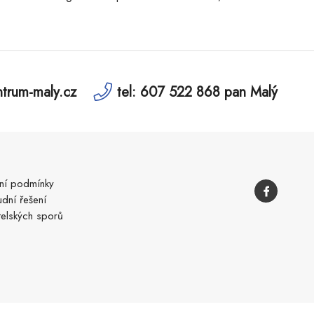
trum-maly.cz
tel: 607 522 868 pan Malý
í podmínky
dní řešení
telských sporů