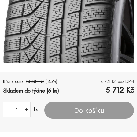
Běžná cena:
10 437
Kč
(-
45
%)
4 721
Kč bez DPH
5 712
Kč
Skladem do týdne (6 ks)
Do košíku
-
+
ks