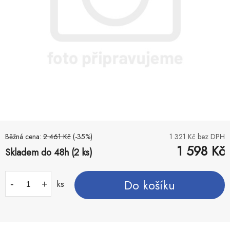
Běžná cena:
2 461
Kč
(-
35
%)
1 321
Kč bez DPH
1 598
Kč
Skladem do 48h (2 ks)
Do košíku
-
+
ks