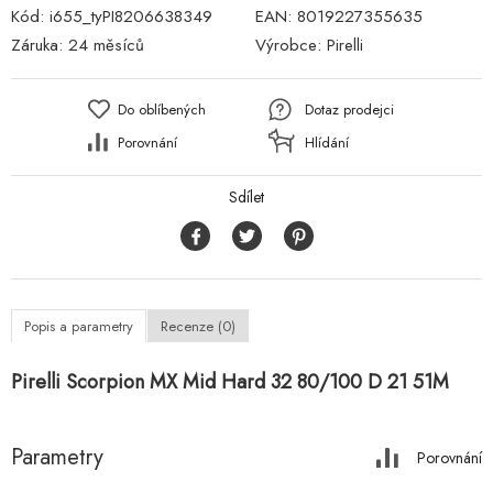
Kód:
i655_tyPI8206638349
EAN:
8019227355635
Záruka:
24 měsíců
Výrobce:
Pirelli
Do oblíbených
Dotaz prodejci
Porovnání
Hlídání
Sdílet
Popis a parametry
Recenze (0)
Pirelli Scorpion MX Mid Hard 32 80/100 D 21 51M
Parametry
Porovnání