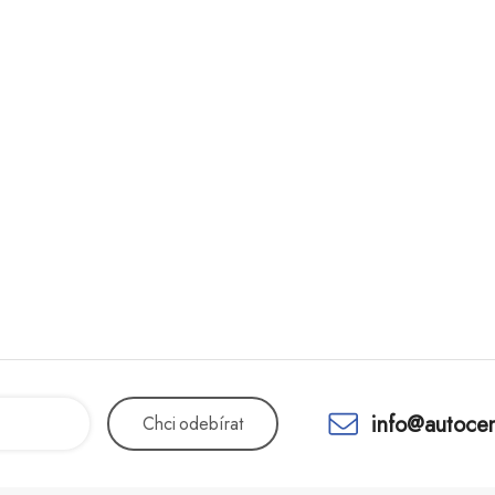
info@autocen
Chci
odebírat