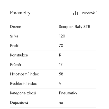
Parametry
Porovnání
Dezen
Scorpion Rally STR
Šířka
120
Profil
70
Konstrukce
R
Průměr
17
Hmotnostní index
58
Rychlostní index
V
Kategorie zboží
Pneumatiky
Dojezdová
ne