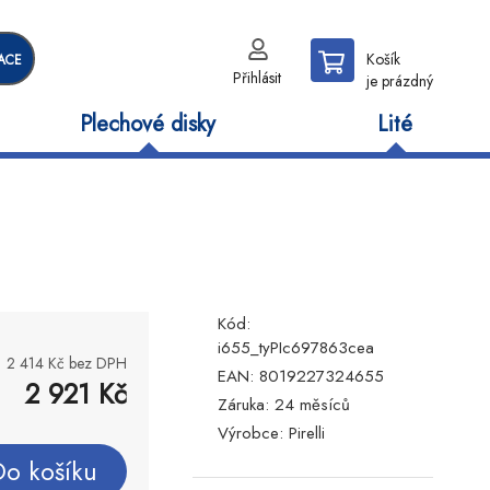
Košík
ACE
Přihlásit
je prázdný
Plechové disky
Lité
Kód:
i655_tyPIc697863cea
2 414
Kč bez DPH
EAN:
8019227324655
2 921
Kč
Záruka:
24 měsíců
Výrobce:
Pirelli
Do košíku