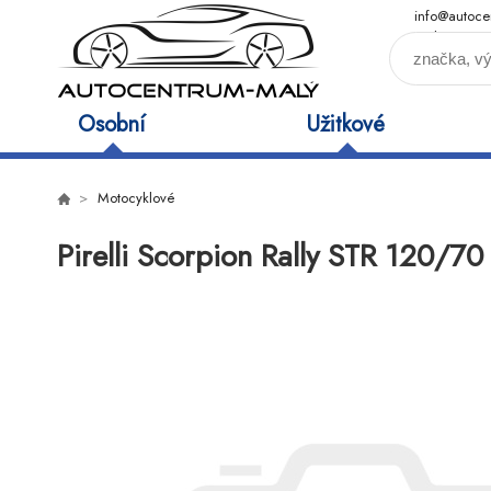
info@autoce
maly.cz
Osobní
Užitkové
Motocyklové
Pirelli Scorpion Rally STR 120/7