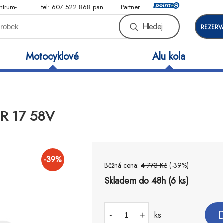
ntrum-
tel: 607 522 868 pan
Partner
Malý
sítě
Hledej
REZERV
Motocyklové
Alu kola
0 R 17 58V
-
39
%
Běžná cena:
4 773
Kč
(-
39
%)
Skladem do 48h (6 ks)
-
+
ks