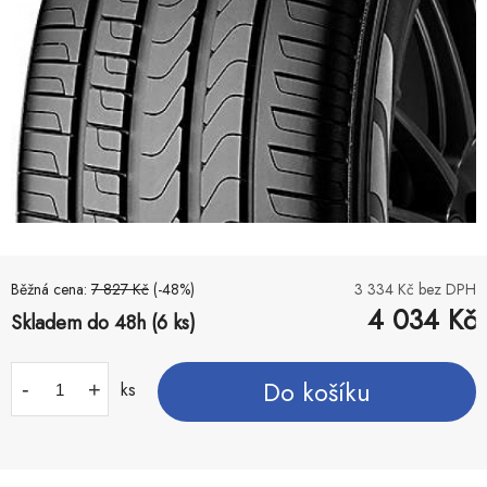
Běžná cena:
7 827
Kč
(-
48
%)
3 334
Kč bez DPH
4 034
Kč
Skladem do 48h (6 ks)
Do košíku
-
+
ks