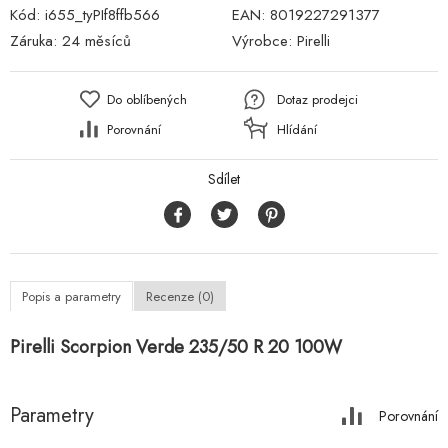
Kód:
i655_tyPIf8ffb566
EAN:
8019227291377
Záruka:
24 měsíců
Výrobce:
Pirelli
Do oblíbených
Dotaz prodejci
Porovnání
Hlídání
Sdílet
Popis a parametry
Recenze (0)
Pirelli Scorpion Verde 235/50 R 20 100W
Parametry
Porovnání