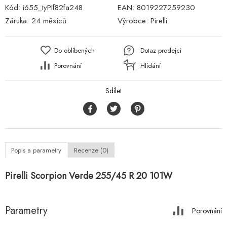
Kód:
i655_tyPIf82fa248
EAN:
8019227259230
Záruka:
24 měsíců
Výrobce:
Pirelli
Do oblíbených
Dotaz prodejci
Porovnání
Hlídání
Sdílet
Popis a parametry
Recenze (0)
Pirelli Scorpion Verde 255/45 R 20 101W
Parametry
Porovnání