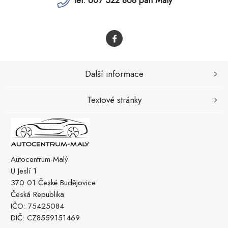
tel: 607 522 868 pan Malý
Další informace
Textové stránky
Autocentrum-Malý
U Jeslí 1
370 01 České Budějovice
Česká Republika
IČO: 75425084
DIČ: CZ8559151469