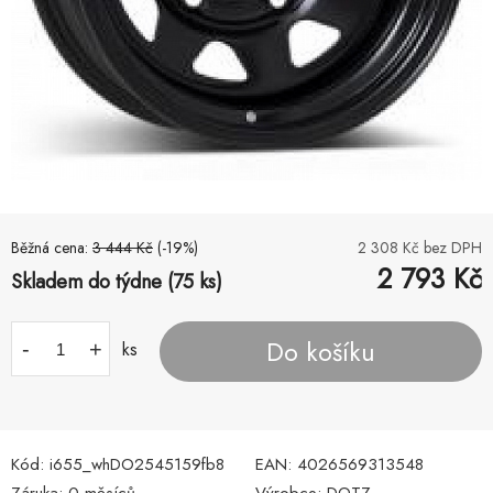
Běžná cena:
3 444
Kč
(-
19
%)
2 308
Kč bez DPH
2 793
Kč
Skladem do týdne (75 ks)
Do košíku
-
+
ks
Kód:
i655_whDO2545159fb8
EAN:
4026569313548