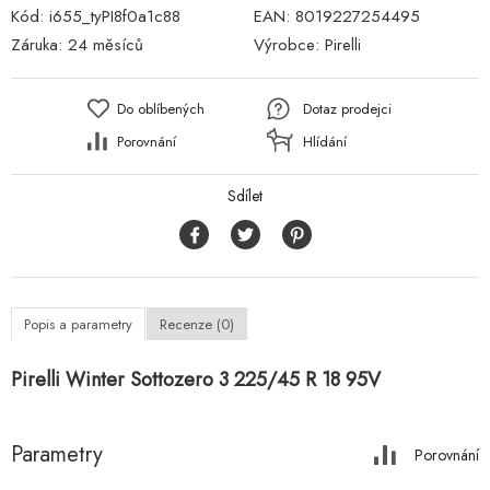
Kód:
i655_tyPI8f0a1c88
EAN:
8019227254495
Záruka:
24 měsíců
Výrobce:
Pirelli
Do oblíbených
Dotaz prodejci
Porovnání
Hlídání
Sdílet
Popis a parametry
Recenze (0)
Pirelli Winter Sottozero 3 225/45 R 18 95V
Parametry
Porovnání