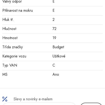
Valivý odpor
E
Přilnavost na mokru
E
Hluk tř.
2
Hlučnost
72
Hmotnost
19
Třída značky
Budget
Kategorie vozu
Užitkové
Typ VAN
C
MS
Ano
Slevy a novinky e-mailem