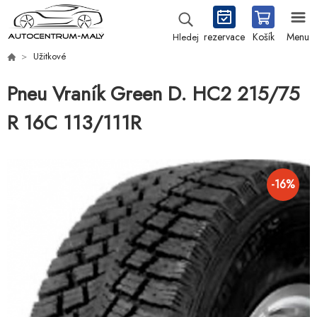
rezervace
Košík
Menu
Hledej
Užitkové
Pneu Vraník Green D. HC2 215/75
R 16C 113/111R
-
16
%