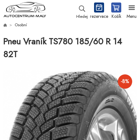
rezervace
Košík
Menu
Hledej
Osobní
Pneu Vraník TS780 185/60 R 14
82T
-
8
%