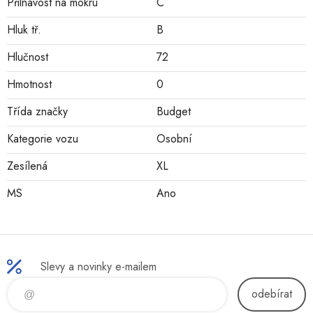
Přilnavost na mokru
C
Hluk tř.
B
Hlučnost
72
Hmotnost
0
Třída značky
Budget
Kategorie vozu
Osobní
Zesílená
XL
MS
Ano
Slevy a novinky e-mailem
odebírat