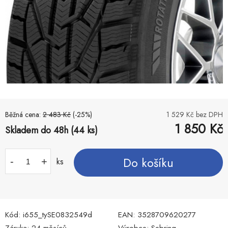
Běžná cena:
2 483
Kč
(-
25
%)
1 529
Kč bez DPH
1 850
Kč
Skladem do 48h (44 ks)
Do košíku
-
+
ks
Kód:
i655_tySE0832549d
EAN:
3528709620277