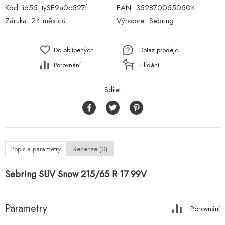
Kód:
i655_tySE9a0c527f
EAN:
3528700550504
Záruka:
24 měsíců
Výrobce:
Sebring
Do oblíbených
Dotaz prodejci
Porovnání
Hlídání
Sdílet
Popis a parametry
Recenze (0)
Sebring SUV Snow 215/65 R 17 99V
Parametry
Porovnání