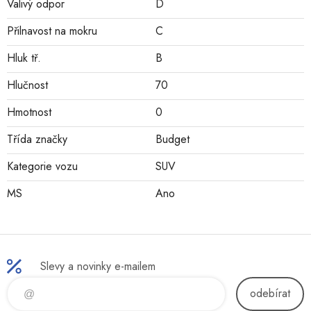
Valivý odpor
D
Přilnavost na mokru
C
Hluk tř.
B
Hlučnost
70
Hmotnost
0
Třída značky
Budget
Kategorie vozu
SUV
MS
Ano
Slevy a novinky e-mailem
odebírat