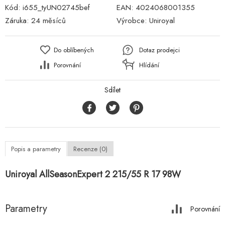
Kód:
i655_tyUN02745bef
EAN:
4024068001355
Záruka:
24 měsíců
Výrobce:
Uniroyal
Do oblíbených
Dotaz prodejci
Porovnání
Hlídání
Sdílet
Popis a parametry
Recenze (0)
Uniroyal AllSeasonExpert 2 215/55 R 17 98W
Parametry
Porovnání