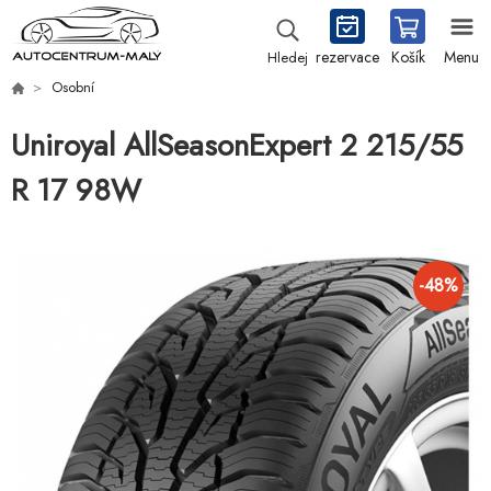
rezervace
Košík
Menu
Hledej
Osobní
Uniroyal AllSeasonExpert 2 215/55
R 17 98W
-
48
%