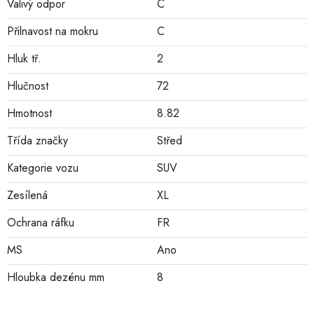
Valivý odpor
C
Přilnavost na mokru
C
Hluk tř.
2
Hlučnost
72
Hmotnost
8.82
Třída značky
Střed
Kategorie vozu
SUV
Zesílená
XL
Ochrana ráfku
FR
MS
Ano
Hloubka dezénu mm
8