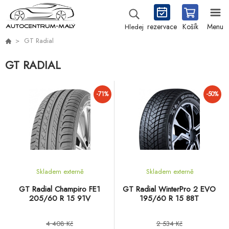
rezervace
Košík
Menu
Hledej
GT Radial
GT RADIAL
-71%
-50%
Skladem externě
Skladem externě
GT Radial Champiro FE1
GT Radial WinterPro 2 EVO
205/60 R 15 91V
195/60 R 15 88T
4 408 Kč
2 534 Kč