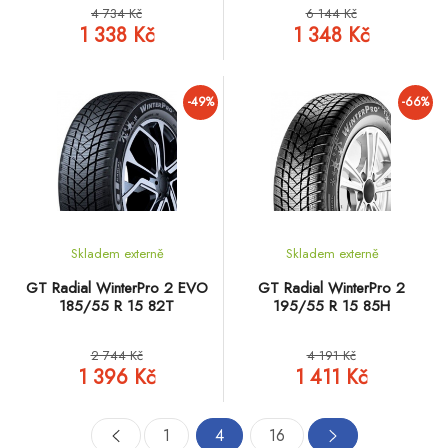
4 734 Kč
6 144 Kč
1 338 Kč
1 348 Kč
-49%
-66%
Skladem externě
Skladem externě
GT Radial WinterPro 2 EVO
GT Radial WinterPro 2
185/55 R 15 82T
195/55 R 15 85H
2 744 Kč
4 191 Kč
1 396 Kč
1 411 Kč
1
4
16