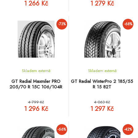
1 266 Kč
1 279 Kč
-73%
-68%
Skladem externě
Skladem externě
GT Radial Maxmiler PRO
GT Radial WinterPro 2 185/55
205/70 R 15C 106/104R
R 15 82T
4 799 Kč
4 063 Kč
1 296 Kč
1 297 Kč
-66%
-42%