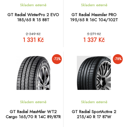
Skladem externě
Skladem externě
GT Radial WinterPro 2 EVO
GT Radial Maxmiler PRO
185/65 R 15 88T
195/65 R 16C 104/102T
2 349 Kč
5 271 Kč
1 331 Kč
1 337 Kč
-72%
-78%
Skladem externě
Skladem externě
GT Radial MaxMiler WT2
GT Radial SportActive 2
Cargo 165/70 R 14C 89/87R
215/40 R 17 87W