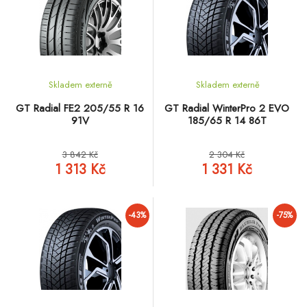
Skladem externě
Skladem externě
GT Radial FE2 205/55 R 16
GT Radial WinterPro 2 EVO
91V
185/65 R 14 86T
3 842 Kč
2 304 Kč
1 313 Kč
1 331 Kč
-43%
-75%