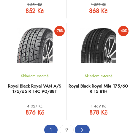
1 354 Kč
1 387 Kč
852 Kč
868 Kč
-78%
-40%
Skladem externě
Skladem externě
Royal Black Royal VAN A/S
Royal Black Royal Mile 175/60
175/65 R 14C 90/88T
R 15 81H
4 027 Kč
1 469 Kč
876 Kč
878 Kč
1
9