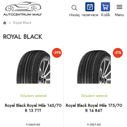
rezervace
Košík
Menu
Hledej
Royal Black
ROYAL BLACK
-39%
-51%
Skladem externě
Skladem externě
Royal Black Royal Mile 145/70
Royal Black Royal Mile 175/70
R 13 71T
R 14 84T
1 060 Kč
1 387 Kč