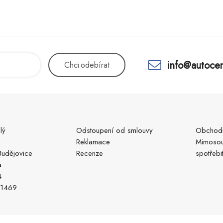
info@autocen
Chci
odebírat
lý
Odstoupení od smlouvy
Obchodn
Reklamace
Mimosou
udějovice
Recenze
spotřebi
a
4
51469