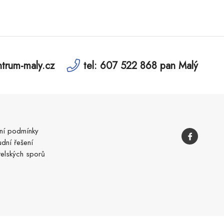
trum-maly.cz
tel: 607 522 868 pan Malý
í podmínky
dní řešení
telských sporů