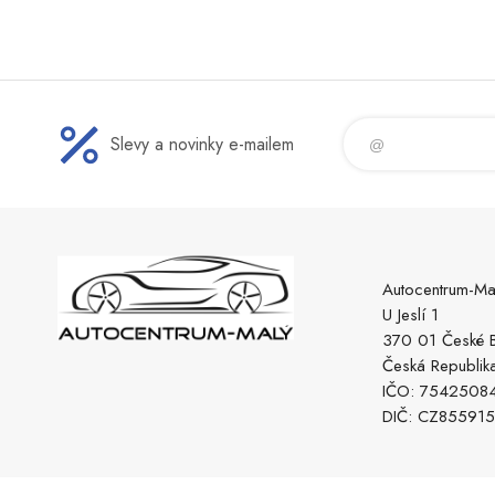
Slevy a novinky e-mailem
Autocentrum-Ma
U Jeslí 1
370 01 České B
Česká Republik
IČO: 7542508
DIČ: CZ85591