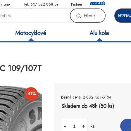
ntrum-
tel: 607 522 868 pan
Partner
Malý
sítě
Hledej
REZERV
Motocyklové
Alu kola
6C 109/107T
-
31
%
Běžná cena:
2 892
Kč
(-
31
%)
Skladem do 48h (50 ks)
-
+
ks