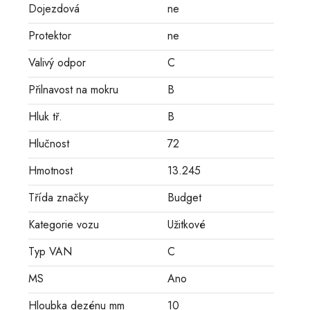
Dojezdová
ne
Protektor
ne
Valivý odpor
C
Přilnavost na mokru
B
Hluk tř.
B
Hlučnost
72
Hmotnost
13.245
Třída značky
Budget
Kategorie vozu
Užitkové
Typ VAN
C
MS
Ano
Hloubka dezénu mm
10