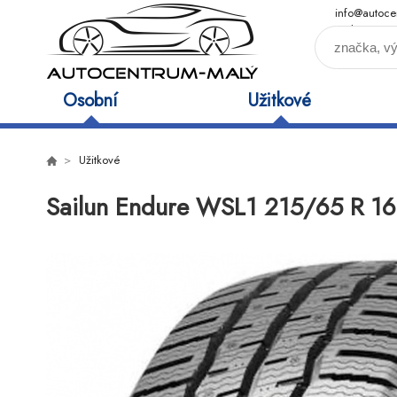
info@autoce
maly.cz
Osobní
Užitkové
Užitkové
Sailun Endure WSL1 215/65 R 1