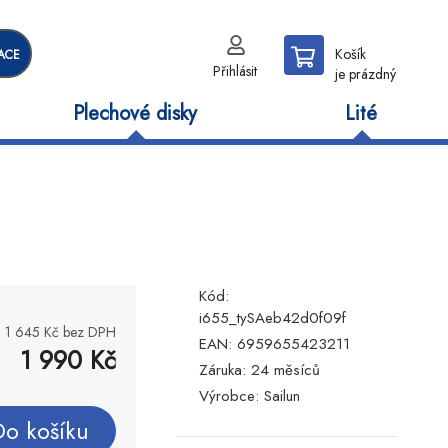
Košík
ACE
Přihlásit
je prázdný
Plechové disky
Lité
Kód:
i655_tySAeb42d0f09f
1 645
Kč bez DPH
EAN:
6959655423211
1 990
Kč
Záruka:
24 měsíců
Výrobce:
Sailun
Do košíku