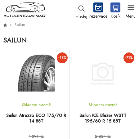
rezervace
Košík
Menu
Hledej
Sailun
SAILUN
-43%
-71%
Skladem externě
Skladem externě
Sailun Atrezzo ECO 175/70 R
Sailun ICE Blazer WST1
14 88T
195/60 R 15 88T
1 391 Kč
2 837 Kč