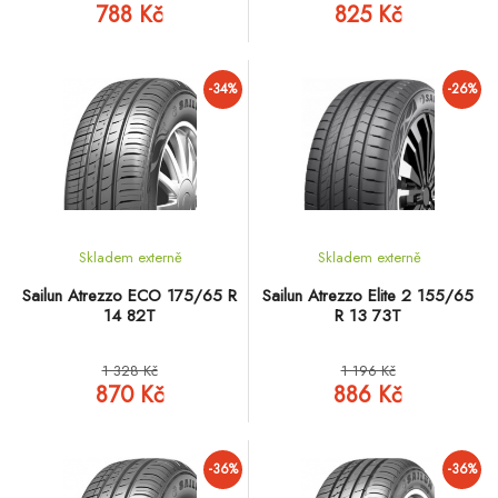
788 Kč
825 Kč
-34%
-26%
Skladem externě
Skladem externě
Sailun Atrezzo ECO 175/65 R
Sailun Atrezzo Elite 2 155/65
14 82T
R 13 73T
1 328 Kč
1 196 Kč
870 Kč
886 Kč
-36%
-36%