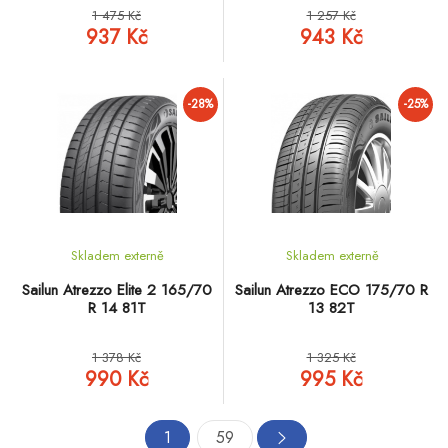
1 475 Kč
1 257 Kč
937 Kč
943 Kč
-28%
-25%
Skladem externě
Skladem externě
Sailun Atrezzo Elite 2 165/70
Sailun Atrezzo ECO 175/70 R
R 14 81T
13 82T
1 378 Kč
1 325 Kč
990 Kč
995 Kč
1
59